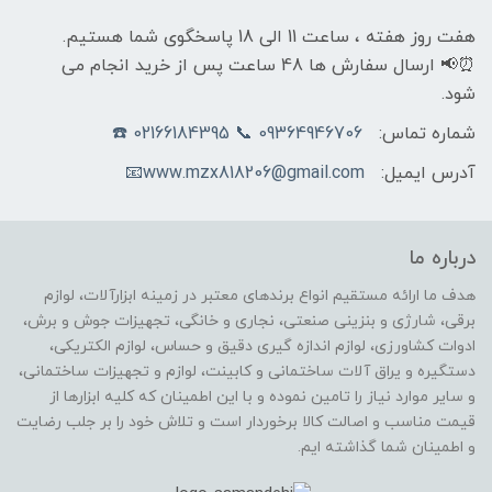
هفت روز هفته ، ساعت 11 الی 18 پاسخگوی شما هستیم.
⏰📢 ارسال سفارش ها 48 ساعت پس از خرید انجام می
شود.
شماره تماس:
09364946706 📞 02166184395 ☎️
آدرس ایمیل:
www.mzx818206@gmail.com📧
درباره ما
هدف ما ارائه مستقیم انواع برندهای معتبر در زمینه ابزارآلات، لوازم
برقی، شارژی و بنزینی صنعتی، نجاری و خانگی، تجهیزات جوش و برش،
ادوات کشاورزی، لوازم اندازه گیری دقیق و حساس، لوازم الکتریکی،
دستگیره و یراق آلات ساختمانی و کابینت، لوازم و تجهیزات ساختمانی،
و سایر موارد نیاز را تامین نموده و با این اطمینان که کلیه ابزارها از
قیمت مناسب و اصالت کالا برخوردار است و تلاش خود را بر جلب رضایت
و اطمینان شما گذاشته ایم.