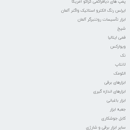
پمپ های دیافراگمی گراکو آمریکا
ایرلس رنگ الکترو استاتیک واگنر آلمان
ابزار تأسیسات روتنبرگر آلمان
شپخ
فمی ایتالیا
ویوارکس
نک
لانتاپ
الئومک
ابزارهای برقی
ابزارهای اندازه گیری
ابزار باغبانی
جعبه ابزار
کابل جوشکاری
سایر ابزار برقی و شارژی