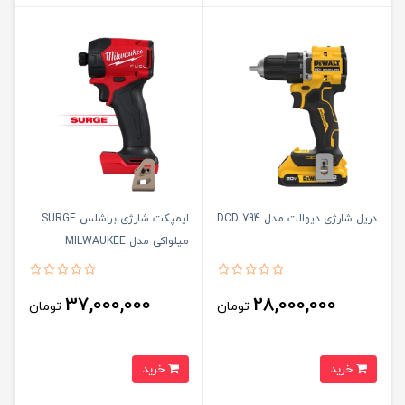
دریل شارژی دیوالت مدل DCD 794
ایمپکت شارژی براشلس SURGE
میلواکی مدل MILWAUKEE
2761_20
37,000,000
28,000,000
تومان
تومان
خرید
خرید