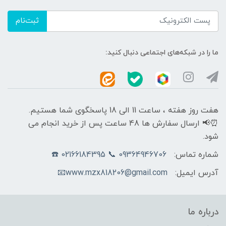
ثبت‌نام
ما را در شبکه‌های اجتماعی دنبال کنید:
هفت روز هفته ، ساعت 11 الی 18 پاسخگوی شما هستیم.
⏰📢 ارسال سفارش ها 48 ساعت پس از خرید انجام می
شود.
شماره تماس:
09364946706 📞 02166184395 ☎️
آدرس ایمیل:
www.mzx818206@gmail.com📧
درباره ما