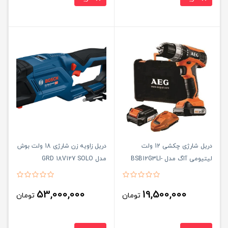
دریل شارژی چکشی 12 ولت
دریل زاویه زن شارژی 18 ولت بوش
لیتیومی آاگ مدل BSB12G3LI-
مدل GRD 18V127 SOLO
202C 25
53,000,000
19,500,000
تومان
تومان