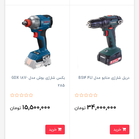
دریل شارژی متابو مدل BS14.4LI
بکس شارژی بوش مدل GDX 18V-
285
15,500,000
34,000,000
تومان
تومان
خرید
خرید