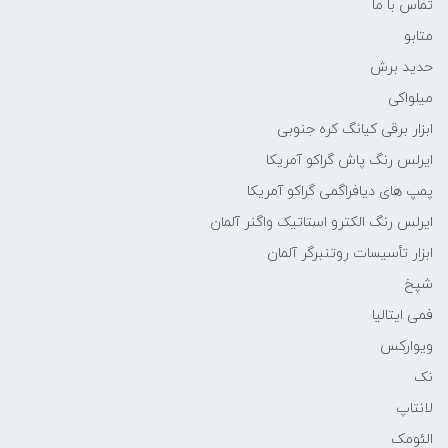
تماس با ما
متابو
حدید برش
میلواکی
ابزار برقی کیانگ کره جنوبی
ایرلس رنگ پاش گراکو آمریکا
پمپ های دیافراگمی گراکو آمریکا
ایرلس رنگ الکترو استاتیک واگنر آلمان
ابزار تأسیسات روتنبرگر آلمان
شپخ
فمی ایتالیا
ویوارکس
نک
لانتاپ
الئومک