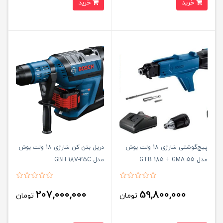
خرید
خرید
پیچ‌گوشتی شارژی 18 ولت بوش
دریل بتن کن شارژی 18 ولت بوش
مدل GTB 185 + GMA 55
مدل GBH 18V-45C
207,000,000
59,800,000
تومان
تومان