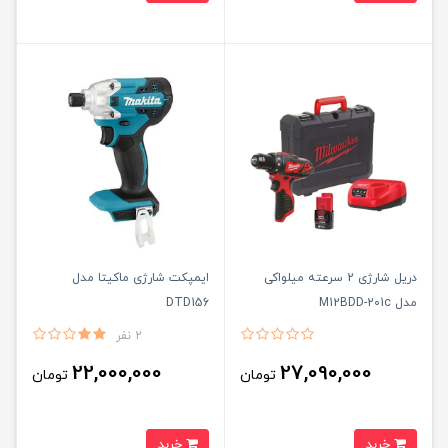
دریل شارژی 2 سرعته میلواکی
ایمپکت شارژی ماکیتا مدل
مدل M12BDD-201c
DTD156
2 نفر
22,000,000
27,090,000
تومان
تومان
خرید
خرید