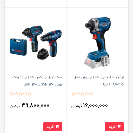
ایمپکت (بکس) شارژی بوش مدل
ست دریل و بکس شارژی 12 ولت
GDR 18V-215
بوش GDR 120 _ GSR 120
39,800,000
16,000,000
تومان
تومان
خرید
خرید