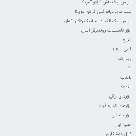
ایرلس رنگ پاش گراکو آمریکا
پمپ های دیافراگمی گراکو آمریکا
ایرلس رنگ الکترو استاتیک واگنر آلمان
ابزار تأسیسات روتنبرگر آلمان
شپخ
فمی ایتالیا
ویوارکس
نک
لانتاپ
الئومک
ابزارهای برقی
ابزارهای اندازه گیری
ابزار باغبانی
جعبه ابزار
کابل جوشکاری