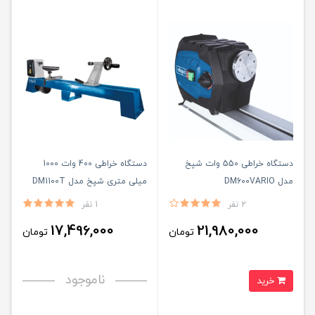
دستگاه خراطی 550 وات شپخ
دستگاه خراطی 400 وات 1000
مدل DM600VARIO
میلی متری شپخ مدل DM1100T
2 نفر
1 نفر
17,496,000
21,980,000
تومان
تومان
ناموجود
خرید