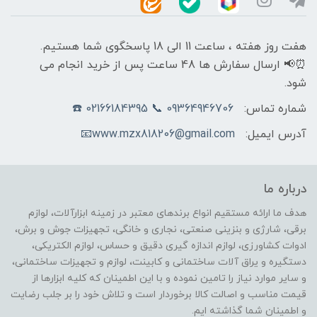
هفت روز هفته ، ساعت 11 الی 18 پاسخگوی شما هستیم.
⏰📢 ارسال سفارش ها 48 ساعت پس از خرید انجام می
شود.
شماره تماس:
09364946706 📞 02166184395 ☎️
آدرس ایمیل:
www.mzx818206@gmail.com📧
درباره ما
هدف ما ارائه مستقیم انواع برندهای معتبر در زمینه ابزارآلات، لوازم
برقی، شارژی و بنزینی صنعتی، نجاری و خانگی، تجهیزات جوش و برش،
ادوات کشاورزی، لوازم اندازه گیری دقیق و حساس، لوازم الکتریکی،
دستگیره و یراق آلات ساختمانی و کابینت، لوازم و تجهیزات ساختمانی،
و سایر موارد نیاز را تامین نموده و با این اطمینان که کلیه ابزارها از
قیمت مناسب و اصالت کالا برخوردار است و تلاش خود را بر جلب رضایت
و اطمینان شما گذاشته ایم.