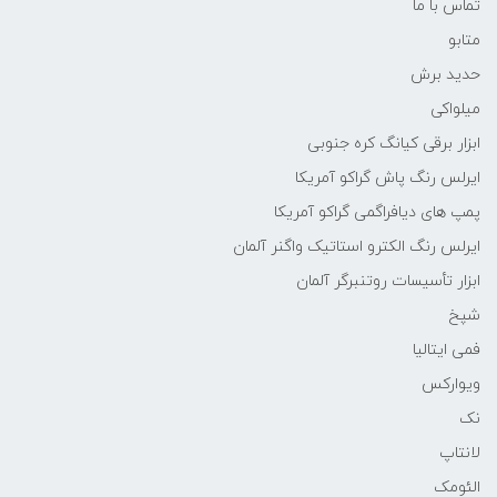
تماس با ما
متابو
حدید برش
میلواکی
ابزار برقی کیانگ کره جنوبی
ایرلس رنگ پاش گراکو آمریکا
پمپ های دیافراگمی گراکو آمریکا
ایرلس رنگ الکترو استاتیک واگنر آلمان
ابزار تأسیسات روتنبرگر آلمان
شپخ
فمی ایتالیا
ویوارکس
نک
لانتاپ
الئومک