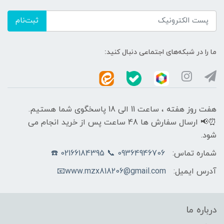
ثبت‌نام
ما را در شبکه‌های اجتماعی دنبال کنید:
هفت روز هفته ، ساعت 11 الی 18 پاسخگوی شما هستیم.
⏰📢 ارسال سفارش ها 48 ساعت پس از خرید انجام می
شود.
شماره تماس:
09364946706 📞 02166184395 ☎️
آدرس ایمیل:
www.mzx818206@gmail.com📧
درباره ما