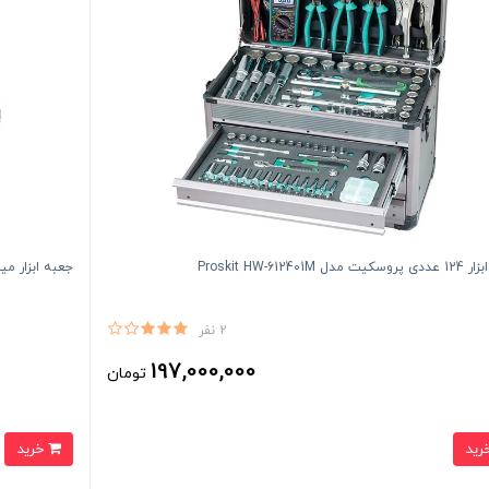
دل Proskit HW-612401M
جعبه ابزار میلواکی مدل ut
2 نفر
197,000,000
تومان
خرید