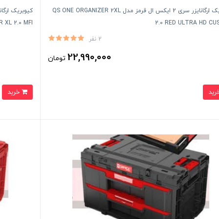
کیوبریک ارگانایزر سری 2 ایکس ال قرمز مدل QS ONE ORGANIZER 2XL
 XL 2.0 MFI
2.0 RED ULTRA HD C
2 نفر
22,990,000
تومان
خرید