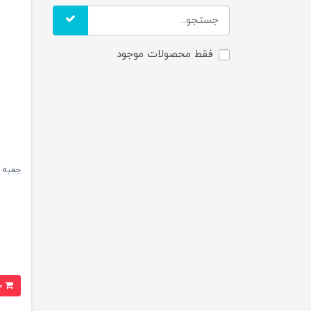
فقط محصولات موجود
جعبه ابزار 124 عددی پروسکیت م
خرید