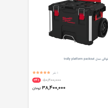
trolly platform packo
1 نفر
50,400,000
24٪
38,400,000
تومان