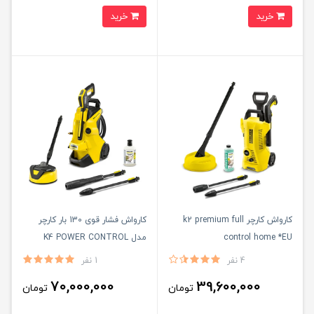
خرید
خرید
کارواش کارچر k2 premium full
کارواش فشار قوی 130 بار کارچر
control home *EU
مدل K4 POWER CONTROL
HOME GB
4 نفر
1 نفر
70,000,000
39,600,000
تومان
تومان