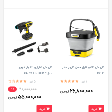
کارواش تاشو قابل حمل کارچر مدل
کارواش شارژی 24 بار کارچر
OC 3
مدلKARCHER KHB 6
1 نفر
5 نفر
60,000,000
9٪
26,800,000
تومان
55,000,000
تومان
خرید
خرید