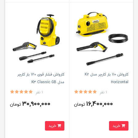
کارواش 110 بار کارچر مدل K2
کارواش فشار قوی 120 بار کارچر
Horizontal
مدل K3 Classic GB
1 نفر
1 نفر
30,900,000
16,400,000
تومان
تومان
خرید
خرید