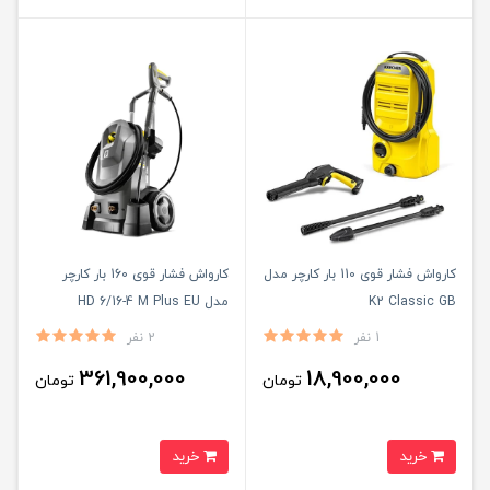
کارواش فشار قوی 110 بار کارچر مدل
کارواش فشار قوی 160 بار کارچر
K2 Classic GB
مدل HD 6/16-4 M Plus EU
1 نفر
2 نفر
361,900,000
18,900,000
تومان
تومان
خرید
خرید