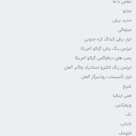
تماس با ما
متابو
حدید برش
میلواکی
ابزار برقی کیانگ کره جنوبی
ایرلس رنگ پاش گراکو آمریکا
پمپ های دیافراگمی گراکو آمریکا
ایرلس رنگ الکترو استاتیک واگنر آلمان
ابزار تأسیسات روتنبرگر آلمان
شپخ
فمی ایتالیا
ویوارکس
نک
لانتاپ
الئومک