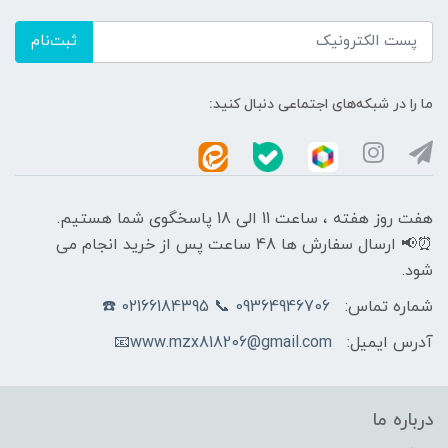
ثبت‌نام
ما را در شبکه‌های اجتماعی دنبال کنید:
هفت روز هفته ، ساعت 11 الی 18 پاسخگوی شما هستیم.
⏰📢 ارسال سفارش ها 48 ساعت پس از خرید انجام می
شود.
شماره تماس:
09364946706 📞 02166184395 ☎️
آدرس ایمیل:
www.mzx818206@gmail.com📧
درباره ما