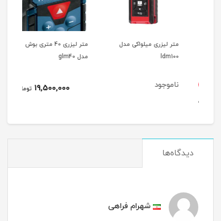
ی
متر لیزری میلواکی مدل
متر لیزری 40 متری بوش
متر ل
ldm100
مدل glm40
ناموجود
4
19,500,000
تومان
مان
دیدگاه‌ها
شهرام فراهی