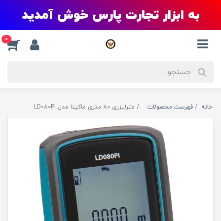
به ابزار تجارت پارس خوش آمدید
0
خانه
فهرست محصولات
مترلیزری 80 متری ماکیتا مدل LD080PI