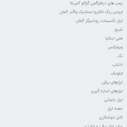
پمپ های دیافراگمی گراکو آمریکا
ایرلس رنگ الکترو استاتیک واگنر آلمان
ابزار تأسیسات روتنبرگر آلمان
شپخ
فمی ایتالیا
ویوارکس
نک
لانتاپ
الئومک
ابزارهای برقی
ابزارهای اندازه گیری
ابزار باغبانی
جعبه ابزار
کابل جوشکاری
سایر ابزار برقی و شارژی