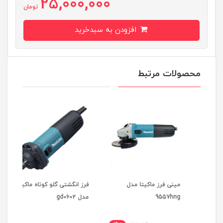
25,000,000
تومان
افزودن به سبدخرید
محصولات مرتبط
دل
مینی فرز ماکیتا مدل
فرز انگشتی گلو کوتاه ماکیتا
9557hng
مدل gd0602
ماکیتا