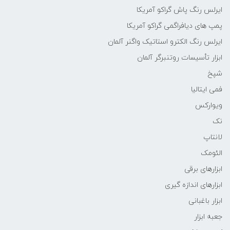
ایرلس رنگ پاش گراکو آمریکا
پمپ های دیافراگمی گراکو آمریکا
ایرلس رنگ الکترو استاتیک واگنر آلمان
ابزار تأسیسات روتنبرگر آلمان
شپخ
فمی ایتالیا
ویوارکس
نک
لانتاپ
الئومک
ابزارهای برقی
ابزارهای اندازه گیری
ابزار باغبانی
جعبه ابزار