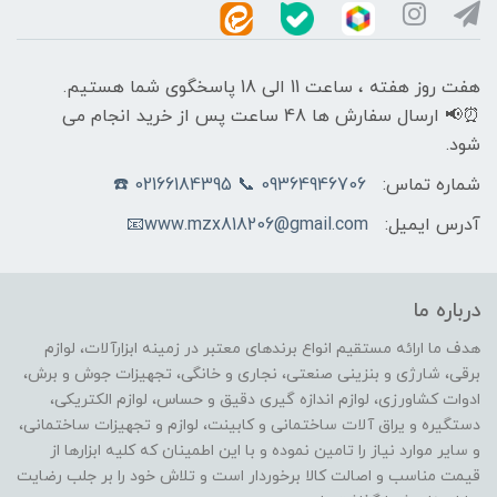
هفت روز هفته ، ساعت 11 الی 18 پاسخگوی شما هستیم.
⏰📢 ارسال سفارش ها 48 ساعت پس از خرید انجام می
شود.
شماره تماس:
09364946706 📞 02166184395 ☎️
آدرس ایمیل:
www.mzx818206@gmail.com📧
درباره ما
هدف ما ارائه مستقیم انواع برندهای معتبر در زمینه ابزارآلات، لوازم
برقی، شارژی و بنزینی صنعتی، نجاری و خانگی، تجهیزات جوش و برش،
ادوات کشاورزی، لوازم اندازه گیری دقیق و حساس، لوازم الکتریکی،
دستگیره و یراق آلات ساختمانی و کابینت، لوازم و تجهیزات ساختمانی،
و سایر موارد نیاز را تامین نموده و با این اطمینان که کلیه ابزارها از
قیمت مناسب و اصالت کالا برخوردار است و تلاش خود را بر جلب رضایت