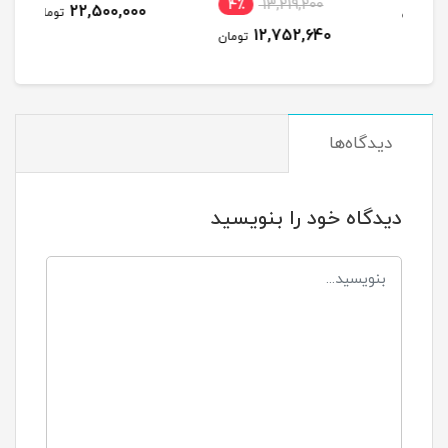
4٪
13,219,200
22,500,000
مان
تومان
12,752,640
تومان
دیدگاه‌ها
دیدگاه خود را بنویسید