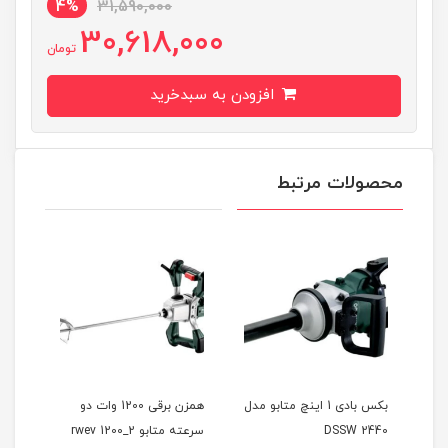
4%
31,590,000
30,618,000
تومان
افزودن به سبدخرید
محصولات مرتبط
مدل
بکس بادی 1 اینچ متابو مدل
همزن برقی 1200 وات دو
شمشا
DSSW 2440
سرعته متابو rwev 1200_2
765