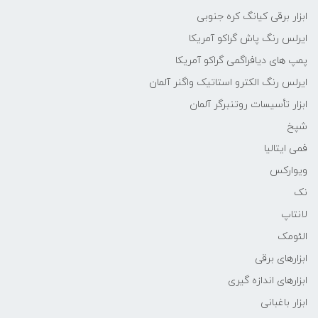
ابزار برقی کیانگ کره جنوبی
ایرلس رنگ پاش گراکو آمریکا
پمپ های دیافراگمی گراکو آمریکا
ایرلس رنگ الکترو استاتیک واگنر آلمان
ابزار تأسیسات روتنبرگر آلمان
شپخ
فمی ایتالیا
ویوارکس
نک
لانتاپ
الئومک
ابزارهای برقی
ابزارهای اندازه گیری
ابزار باغبانی