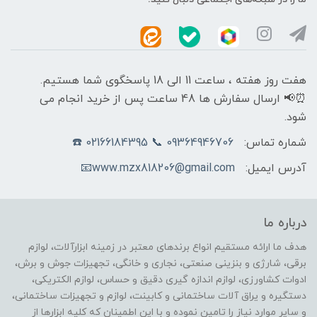
هفت روز هفته ، ساعت 11 الی 18 پاسخگوی شما هستیم.
⏰📢 ارسال سفارش ها 48 ساعت پس از خرید انجام می
شود.
شماره تماس:
09364946706 📞 02166184395 ☎️
آدرس ایمیل:
www.mzx818206@gmail.com📧
درباره ما
هدف ما ارائه مستقیم انواع برندهای معتبر در زمینه ابزارآلات، لوازم
برقی، شارژی و بنزینی صنعتی، نجاری و خانگی، تجهیزات جوش و برش،
ادوات کشاورزی، لوازم اندازه گیری دقیق و حساس، لوازم الکتریکی،
دستگیره و یراق آلات ساختمانی و کابینت، لوازم و تجهیزات ساختمانی،
و سایر موارد نیاز را تامین نموده و با این اطمینان که کلیه ابزارها از