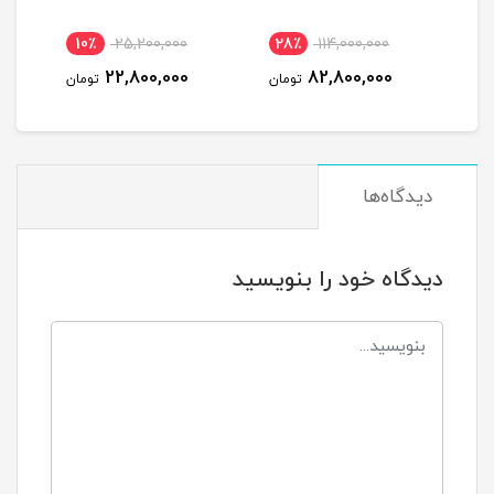
10٪
25,200,000
28٪
114,000,000
3
22,800,000
82,800,000
مان
تومان
تومان
دیدگاه‌ها
دیدگاه خود را بنویسید