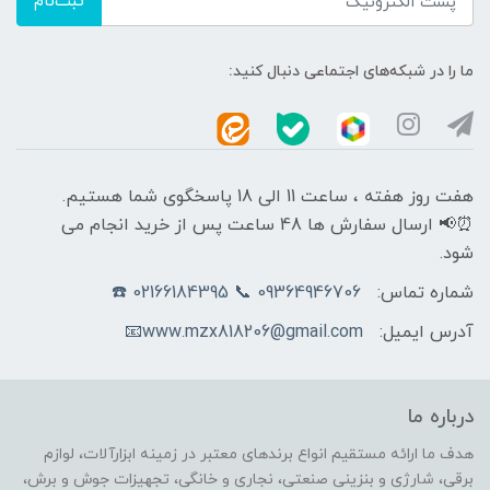
ثبت‌نام
ما را در شبکه‌های اجتماعی دنبال کنید:
هفت روز هفته ، ساعت 11 الی 18 پاسخگوی شما هستیم.
⏰📢 ارسال سفارش ها 48 ساعت پس از خرید انجام می
شود.
شماره تماس:
09364946706 📞 02166184395 ☎️
آدرس ایمیل:
www.mzx818206@gmail.com📧
درباره ما
هدف ما ارائه مستقیم انواع برندهای معتبر در زمینه ابزارآلات، لوازم
برقی، شارژی و بنزینی صنعتی، نجاری و خانگی، تجهیزات جوش و برش،