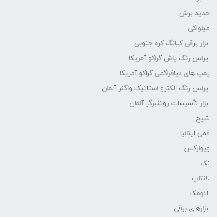
حدید برش
میلواکی
ابزار برقی کیانگ کره جنوبی
ایرلس رنگ پاش گراکو آمریکا
پمپ های دیافراگمی گراکو آمریکا
ایرلس رنگ الکترو استاتیک واگنر آلمان
ابزار تأسیسات روتنبرگر آلمان
شپخ
فمی ایتالیا
ویوارکس
نک
لانتاپ
الئومک
ابزارهای برقی