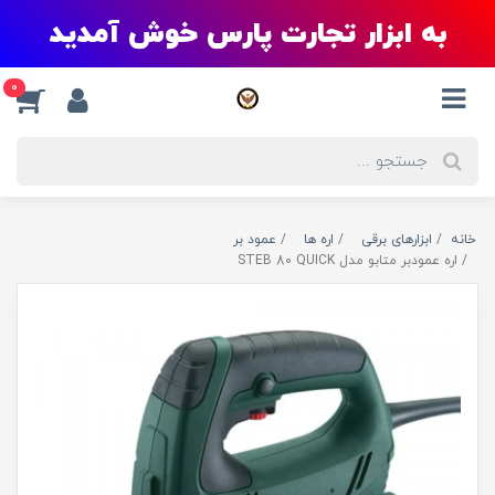
به ابزار تجارت پارس خوش آمدید
0
خانه
ابزارهای برقی
اره ها
عمود بر
اره عمودبر متابو مدل STEB 80 QUICK